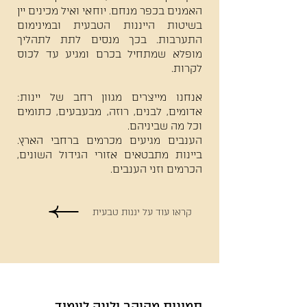
האמנים בכפר מנחם. יוחאי ואיל מכינים יין
בשיטות הייננות הטבעית ובמינימום
התערבות. בכך מנסים לתת לתהליך
מופלא שמתחיל בכרם ומגיע עד לכוס
לקרות.
אנחנו מייצרים מגוון רחב של יינות:
אדומים, לבנים, רוזה, מבעבעים, כתומים
וכל מה שביניהם.
הענבים מגיעים מכרמים ברחבי הארץ.
ביינות מתבטאים אזורי הגידול השונים,
הכרמים וזני הענבים.
קראו עוד על יננות טבעית
תמונות מהיקב ולינק לעמוד